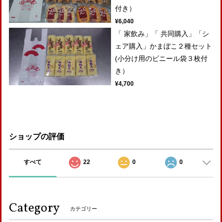
付き）
¥6,040
「 家飲み」「 共同購入」「シ
ェア購入」かまぼこ２種セット
(小分け用のビニール袋３枚付
き）
¥4,700
ショップの評価
すべて
22
0
0
Category
カテゴリー