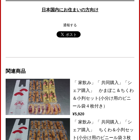
日本国内にお住まいの方向け
通報する
関連商品
「 家飲み」「 共同購入」「シ
ェア購入」 かまぼこ＆ちくわ
＆小判セット(小分け用のビニ
ール袋４枚付き）
¥5,920
「 家飲み」「 共同購入」「シ
ェア購入」 ちくわ＆小判セッ
ト(小分け用のビニール袋３枚