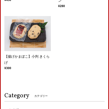
¥430
ン
¥280
【揚げかまぼこ】小判 きくら
げ
¥300
Category
カテゴリー