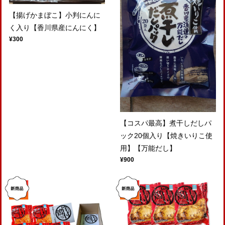
【揚げかまぼこ】小判にんに
く入り【香川県産にんにく】
¥300
【コスパ最高】煮干しだしパ
ック20個入り【焼きいりこ使
用】【万能だし】
¥900