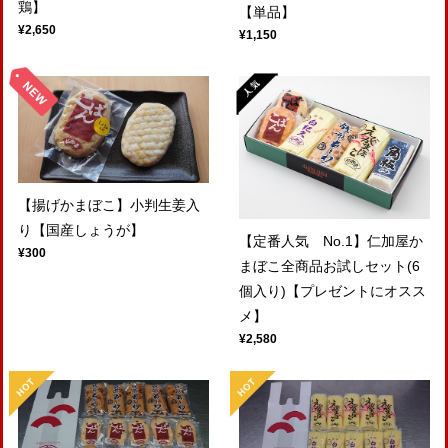
鶏】
【単品】
¥2,650
¥1,150
【揚げかまぼこ】小判生姜入
り【国産しょうが】
【定番人気 No.1】仁加屋か
¥300
まぼこ全商品お試しセット(6
個入り)【プレゼントにオスス
メ】
¥2,580