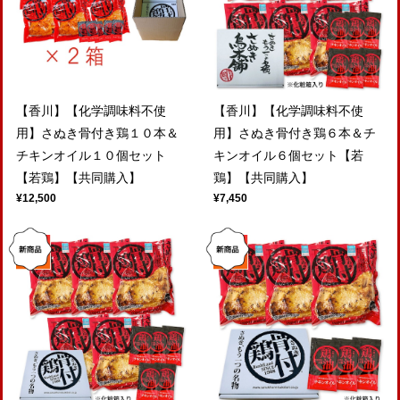
【香川】【化学調味料不使
【香川】【化学調味料不使
用】さぬき骨付き鶏１０本＆
用】さぬき骨付き鶏６本＆チ
チキンオイル１０個セット
キンオイル６個セット【若
【若鶏】【共同購入】
鶏】【共同購入】
¥12,500
¥7,450