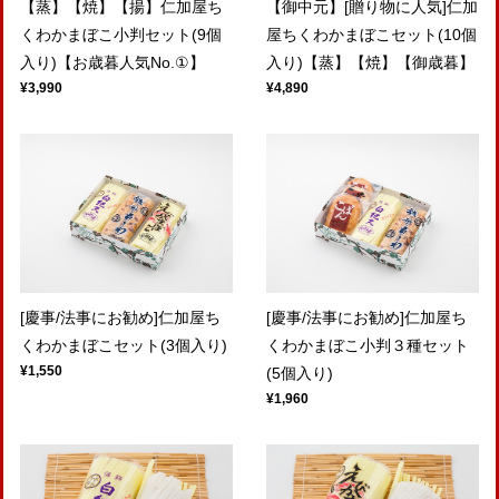
【蒸】【焼】【揚】仁加屋ち
【御中元】[贈り物に人気]仁加
くわかまぼこ小判セット(9個
屋ちくわかまぼこセット(10個
入り)【お歳暮人気No.①】
入り)【蒸】【焼】【御歳暮】
¥3,990
¥4,890
[慶事/法事にお勧め]仁加屋ち
[慶事/法事にお勧め]仁加屋ち
くわかまぼこセット(3個入り)
くわかまぼこ小判３種セット
¥1,550
(5個入り)
¥1,960