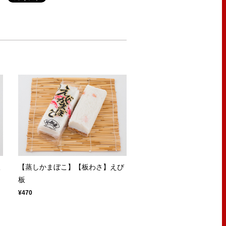
板
【蒸しかまぼこ】【板わさ】えび
板
¥470