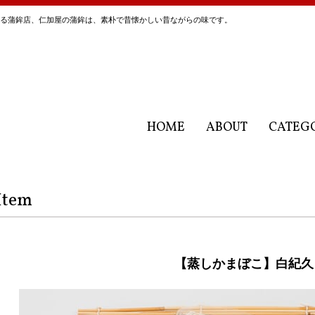
にある蒲鉾店、仁加屋の蒲鉾は、素朴で昔懐かしい昔ながらの味です。
HOME
ABOUT
CATEG
Item
【蒸しかまぼこ】白紀久