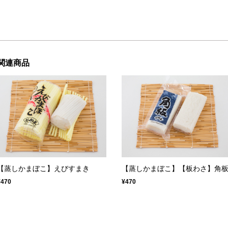
関連商品
【蒸しかまぼこ】えびすまき
【蒸しかまぼこ】【板わさ】角
¥470
¥470