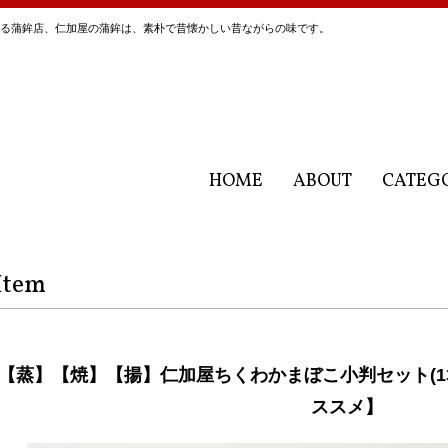
にある蒲鉾店、仁加屋の蒲鉾は、素朴で昔懐かしい昔ながらの味です。
HOME
ABOUT
CATEG
Item
【蒸】【焼】【揚】仁加屋ちくわかまぼこ小判セット(1
ススメ】