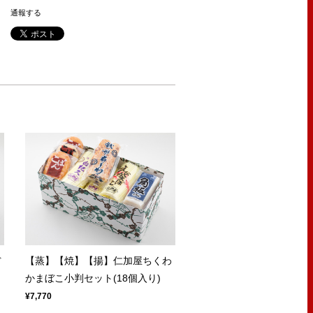
通報する
ぼ
【蒸】【焼】【揚】仁加屋ちくわ
かまぼこ小判セット(18個入り)
¥7,770