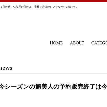
にある蒲鉾店、仁加屋の蒲鉾は、素朴で昔懐かしい昔ながらの味です。
HOME
ABOUT
CATEG
news
今シーズンの鱧美人の予約販売終了は