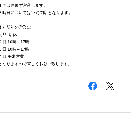
年内は休まず営業します。
大晦日については18時閉店となります。
また新年の営業は
元旦 店休
２日 10時～17時
３日 10時～17時
４日 平常営業
となりますので宜しくお願い致します。